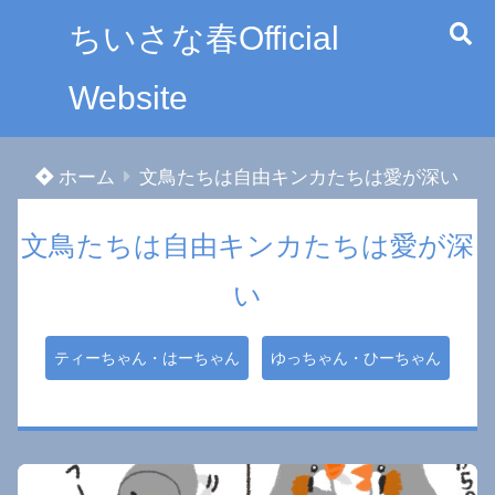
ちいさな春Official
Website
ホーム
文鳥たちは自由キンカたちは愛が深い
文鳥たちは自由キンカたちは愛が深
い
ティーちゃん・はーちゃん
ゆっちゃん・ひーちゃん