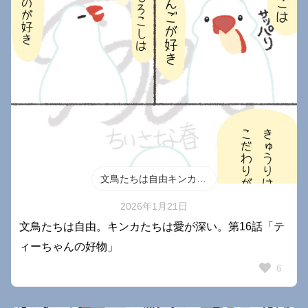
文鳥たちは自由キンカたちは愛が深い
2026年1月21日
文鳥たちは自由。キンカたちは愛が深い。第16話「テ
ィーちゃんの好物」
6