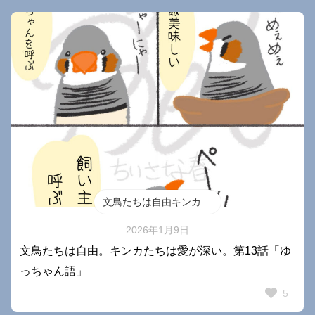
文鳥たちは自由キンカたちは愛が深い
2026年1月9日
文鳥たちは自由。キンカたちは愛が深い。第13話「ゆ
っちゃん語」
5