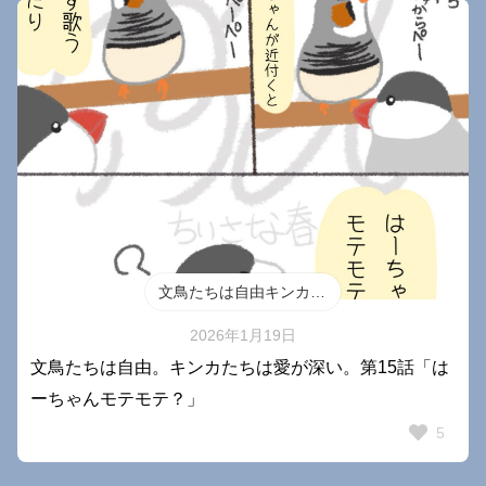
文鳥たちは自由キンカたちは愛が深い
2026年1月19日
文鳥たちは自由。キンカたちは愛が深い。第15話「は
ーちゃんモテモテ？」
5