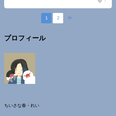
7
1
2
プロフィール
ちいさな春・れい