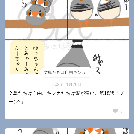
文鳥たちは自由キンカたちは愛が深い
2026年1月26日
文鳥たちは自由。キンカたちは愛が深い。第18話「ブ
ーン2」
5