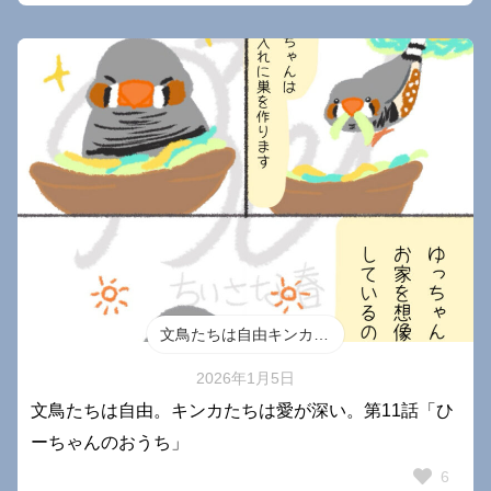
文鳥たちは自由キンカたちは愛が深い
2026年1月5日
文鳥たちは自由。キンカたちは愛が深い。第11話「ひ
ーちゃんのおうち」
6